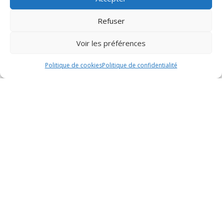
Refuser
Voir les préférences
Basée à Villeneuve de la Raho près de
Politique de cookies
Politique de confidentialité
Perpignan, est spécialisée depuis 2010 dans
l’installation, la maintenance et le dépannage
de systèmes de climatisation, chauffage,
plomberie et énergies renouvelables. Forte de
plus de 20 ans d’expérience, l’équipe certifiée
de Climeotherm offre des solutions
innovantes et écologiques pour améliorer la
performance énergétique des habitats,
garantissant des prestations soignées et
rapides, couvertes par une garantie
décennale.