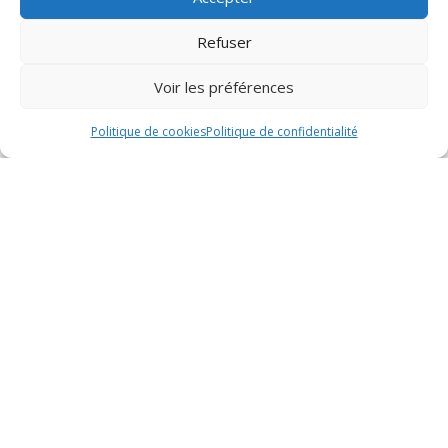
Refuser
Voir les préférences
Basée à Villeneuve de la Raho près de
Politique de cookies
Politique de confidentialité
Perpignan, est spécialisée depuis 2010 dans
l’installation, la maintenance et le dépannage
de systèmes de climatisation, chauffage,
plomberie et énergies renouvelables. Forte de
plus de 20 ans d’expérience, l’équipe certifiée
de Climeotherm offre des solutions
innovantes et écologiques pour améliorer la
performance énergétique des habitats,
garantissant des prestations soignées et
rapides, couvertes par une garantie
décennale.